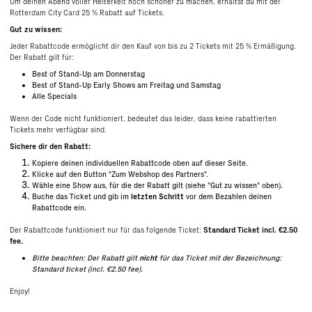
Um deinen Abend voller Heiterkeit noch schöner zu machen, erhältst du mit der
Rotterdam City Card 25 % Rabatt auf Tickets.
Gut zu wissen:
Jeder Rabattcode ermöglicht dir den Kauf von bis zu 2 Tickets mit 25 % Ermäßigung.
Der Rabatt gilt für:
Best of Stand-Up am Donnerstag
Best of Stand-Up Early Shows am Freitag und Samstag
Alle Specials
Wenn der Code nicht funktioniert, bedeutet das leider, dass keine rabattierten
Tickets mehr verfügbar sind.
Sichere dir den Rabatt:
Kopiere deinen individuellen Rabattcode oben auf dieser Seite.
Klicke auf den Button "Zum Webshop des Partners".
Wähle eine Show aus, für die der Rabatt gilt (siehe "Gut zu wissen" oben).
Buche das Ticket und gib im
letzten Schritt
vor dem Bezahlen deinen
Rabattcode ein.
Der Rabattcode funktioniert nur für das folgende Ticket:
Standard Ticket incl. €2.50
fee.
Bitte beachten: Der Rabatt gilt
nicht
für das Ticket mit der Bezeichnung:
Standard ticket (incl. €2.50 fee).
Enjoy!