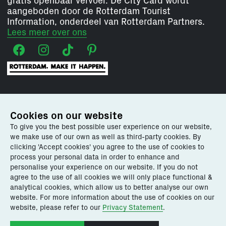
gratis openbaar vervoer. De City Card wordt
aangeboden door de Rotterdam Tourist
Information, onderdeel van Rotterdam Partners.
Lees meer over ons
Onze services voor:
Cookies on our website
To give you the best possible user experience on our website,
Ontdek Rotterdam
we make use of our own as well as third-party cookies. By
Plan je bezoek
clicking 'Accept cookies' you agree to the use of cookies to
Agenda
process your personal data in order to enhance and
Rotterdam Tourist Information
personalise your experience on our website. If you do not
Goed om te weten
agree to the use of all cookies we will only place functional &
analytical cookies, which allow us to better analyse our own
website. For more information about the use of cookies on our
website, please refer to our
Privacy Statement
.