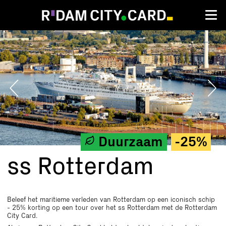
ss
Rotterdam
Duurzaam
-25%
ss Rotterdam
Beleef het mari
tieme
verleden van Rotterdam op een iconisch
schip
- 25% korting op een tour over het ss Rotterdam met de Rotterdam
City Card.